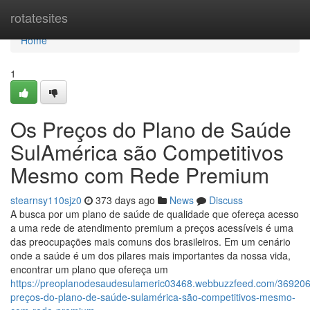
Home
rotatesites
Home
1
Os Preços do Plano de Saúde
SulAmérica são Competitivos
Mesmo com Rede Premium
stearnsy110sjz0
373 days ago
News
Discuss
A busca por um plano de saúde de qualidade que ofereça acesso
a uma rede de atendimento premium a preços acessíveis é uma
das preocupações mais comuns dos brasileiros. Em um cenário
onde a saúde é um dos pilares mais importantes da nossa vida,
encontrar um plano que ofereça um
https://preoplanodesaudesulameric03468.webbuzzfeed.com/369206
preços-do-plano-de-saúde-sulamérica-são-competitivos-mesmo-