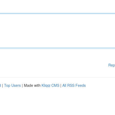
Rep
d
|
Top Users
| Made with
Kliqqi CMS
|
All RSS Feeds