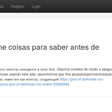
ps
Register
Login
e coisas para saber antes de
осс-монстр находится в зоне боя. Usamos cookies de modo a asegur
tinúas usando este sitio, asumiremos que fixa jazepararpermaneceque
ли, известен как монстр, создающий
https://god-of-darkness-mu-
-para-god-of-darkness-mu-online-55080949