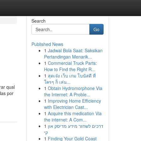
Search
Go
Published News
1
Jadwal Bola Saat: Saksikan
Pertandingan Menarik...
1
Commercial Truck Parts:
How to Find the Right R...
1
สุดเจ๋ง เว็บ เกม โบนัสดี ที่
ใครๆ ก็ เล่น...
ar qual
1
Obtain Hydromorphone Via
das por
the Internet: A Proble...
1
Improving Home Efficiency
with Electrician Cast...
1
Acquire this medication Via
the internet: A Com...
1
דרכים לשחזר מידע מדיסק און
קי
1
Finding Your Gold Coast