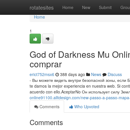
Home
rotatesites
Home
New
Submit
Grou
Home
1
God of Darkness Mu Onlin
comprar
erict752msx6
388 days ago
News
Discuss
- Вы можете видеть внутри безопасной зоны, если Б
te damos la mejor experiencia en nuestra web. Si con
acuerdo con ello.AceptarNo Он использует силу Зем
online91100.alltdesign.com/new-passo-a-passo-mapa
Comments
Who Upvoted
Comments