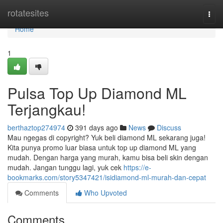
Home
rotatesites
Togg
navi
Home
1
Pulsa Top Up Diamond ML
Terjangkau!
berthaztop274974
391 days ago
News
Discuss
Mau ngegas di copyright? Yuk beli diamond ML sekarang juga!
Kita punya promo luar biasa untuk top up diamond ML yang
mudah. Dengan harga yang murah, kamu bisa beli skin dengan
mudah. Jangan tunggu lagi, yuk cek
https://e-
bookmarks.com/story5347421/isidiamond-ml-murah-dan-cepat
Comments
Who Upvoted
Comments