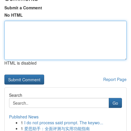
Submit a Comment
No HTML
HTML is disabled
Report Page
Search
Go
Published News
1
I do not process said prompt. The keywo...
1
爱思助手：全面评测与实用功能指南