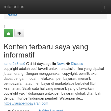
Home
rotatesites
Togg
navi
Home
1
Konten terbaru saya yang
informatif
zaner246rss0
414 days ago
News
Discuss
copyright adalah opsi favorit untuk transaksi online yang dipakai
jutaan orang. Dengan menggunakan copyright, pemilik akun
dapat dengan mudah melakukan pembayaran, menarik
pembayaran, atau membayar di marketplace berbekal fitur
keamanan. Salah satu hal yang menarik yang ditawarkan
copyright yakni dukungan untuk pembayaran global, ditambah
dengan fitur perlindungan pembeli. Walaupun de...
https://jasapembayaran.com
Comments
Who Upvoted