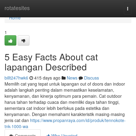
Home
rotatesites
Togg
navi
Home
1
5 Easy Facts About cat
lapangan Described
billt247hwk6
415 days ago
News
Discuss
Memilih cat yang tepat untuk lapangan out of doors dan indoor
adalah langkah penting dalam memastikan keselamatan,
kenyamanan, dan kinerja optimum para pemain. Cat outdoor
harus tahan terhadap cuaca dan memiliki daya tahan tinggi,
sementara cat indoor lebih berfokus pada estetika dan
kenyamanan. Dengan memahami karakteristik masing-masing
jenis cat dan
https://www.propanraya.com/id/produk/tennokote-
tnk-1000-wa
Comments
Who Upvoted