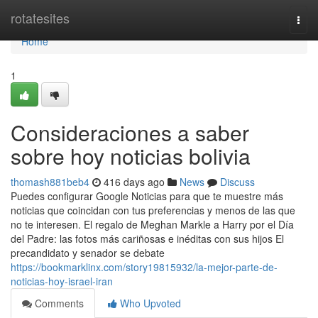
Home
rotatesites
Togg
navi
Home
1
Consideraciones a saber
sobre hoy noticias bolivia
thomash881beb4
416 days ago
News
Discuss
Puedes configurar Google Noticias para que te muestre más
noticias que coincidan con tus preferencias y menos de las que
no te interesen. El regalo de Meghan Markle a Harry por el Día
del Padre: las fotos más cariñosas e inéditas con sus hijos El
precandidato y senador se debate
https://bookmarklinx.com/story19815932/la-mejor-parte-de-
noticias-hoy-israel-iran
Comments
Who Upvoted