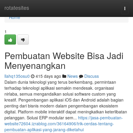
Home
rotatesites
Togg
navi
Home
1
Pembuatan Website Bisa Jadi
Menyenangkan
llahq135osu0
415 days ago
News
Discuss
Dalam dunia teknologi yang terus berkembang, permintaan
terhadap teknologi aplikasi semakin mendesak. organisasi
nirlaba, semua mengandalkan solusi software custom yang
kreatif. Pengembangan aplikasi iOS dan Android adalah bagian
penting dari bisnis modern dalam pengembangan ekosistem
digital. Platform mobile interaktif dapat meningkatkan keterlibatan
pelanggan. Solusi ERP modular sem...
https://jasa-pembuatan-
website72604.izrablog.com/36164906/trik-cerdas-tentang-
pembuatan-aplikasi-yang-jarang-diketahui