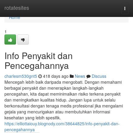
Home
rotatesites
Togg
navi
Home
1
Info Penyakit dan
Pencegahannya
charlesm530gnt5
418 days ago
News
Discuss
Mencegah lebih baik daripada mengobati. Dengan memahami
berbagai penyakit dan menerapkan langkah-langkah
pencegahan, kita dapat meminimalkan risiko terkena penyakit
dan meningkatkan kualitas hidup. Jangan lupa untuk selalu
berkonsultasi dengan tenaga medis profesional jika mengalami
gejala yang mencurigakan atau membutuhkan informasi
kesehatan yang lebih spesifik.
https://elliottaiouy.blognody.com/38644825/info-penyakit-dan-
pencegahannya