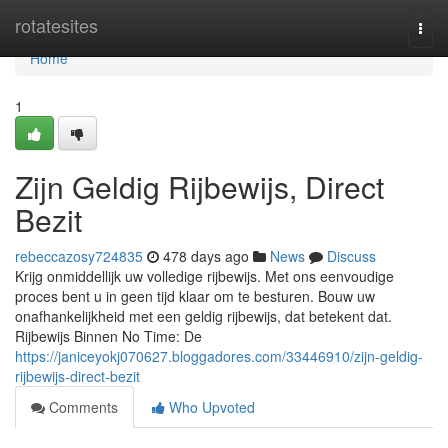
Home
rotatesites
Togg
navi
Home
1
Zijn Geldig Rijbewijs, Direct
Bezit
rebeccazosy724835
478 days ago
News
Discuss
Krijg onmiddellijk uw volledige rijbewijs. Met ons eenvoudige
proces bent u in geen tijd klaar om te besturen. Bouw uw
onafhankelijkheid met een geldig rijbewijs, dat betekent dat.
Rijbewijs Binnen No Time: De
https://janiceyokj070627.bloggadores.com/33446910/zijn-geldig-
rijbewijs-direct-bezit
Comments
Who Upvoted