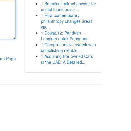
1
Botanical extract powder for
useful foods bever...
1
How contemporary
philanthropy changes areas
via...
1
Dewa212: Panduan
Lengkap untuk Pengguna
1
Comprehensive overview to
establishing reliable...
1
Acquiring Pre-owned Cars
ort Page
in the UAE: A Detailed...