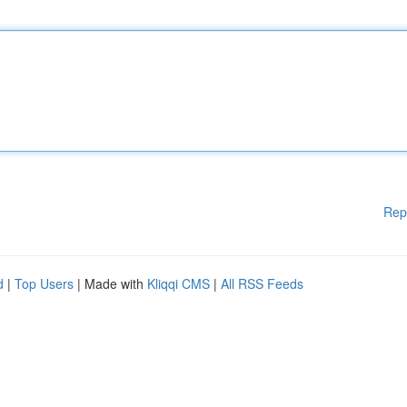
Rep
d
|
Top Users
| Made with
Kliqqi CMS
|
All RSS Feeds