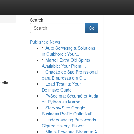
Search
Go
Published News
1
Auto Servicing & Solutions
in Guildford : Your...
1
Martell Extra Old Spirits
Available: Your Premi...
1
Criação de Site Profissional
para Empresas em G...
nella
1
Load Testing: Your
Definitive Guide
1
PySec.ma: Sécurité et Audit
en Python au Maroc
1
Step-by-Step Google
Business Profile Optimizati...
1
Understanding Backwoods
Cigars: History, Flavor...
1
Mint's Revenue Streams: A