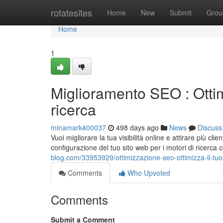
Home
rotatesites
Home
New
Submit
Grou
Home
1
Miglioramento SEO : Ottimi
ricerca
minamark400037
498 days ago
News
Discuss
Vuoi migliorare la tua visibilità online e attirare più c
configurazione del tuo sito web per i motori di ricerc
blog.com/33953929/ottimizzazione-seo-ottimizza-il-tuo-
Comments
Who Upvoted
Comments
Submit a Comment