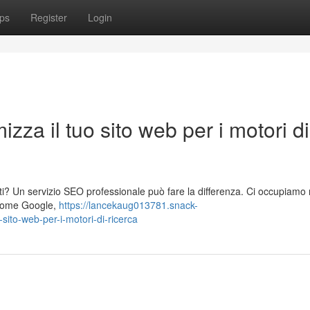
ps
Register
Login
zza il tuo sito web per i motori di
lienti? Un servizio SEO professionale può fare la differenza. Ci occupiamo 
a come Google,
https://lancekaug013781.snack-
sito-web-per-i-motori-di-ricerca