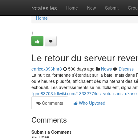
Home
rotatesites
Home
New
Submit
Grou
Home
1
Le retour du serveur reve
enricox396hnr3
500 days ago
News
Discuss
La nuit californienne s’étendait sur la baie, mais dans 
ou 9 heures plus tôt, affichaient dès maintenant des 
échouait. Les avertissements se multipliaient, signal
ligne83703.tdlwiki.com/1333277/les_voix_sans_ukase
Comments
Who Upvoted
Comments
Submit a Comment