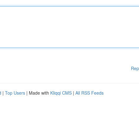
Rep
d
|
Top Users
| Made with
Kliqqi CMS
|
All RSS Feeds