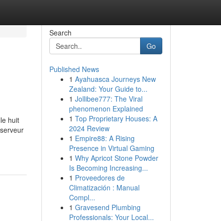
Search
Go
Published News
1
Ayahuasca Journeys New
Zealand: Your Guide to...
1
Jollibee777: The Viral
phenomenon Explained
1
Top Proprietary Houses: A
le huit
2024 Review
 serveur
1
Empire88: A Rising
Presence in Virtual Gaming
1
Why Apricot Stone Powder
Is Becoming Increasing...
1
Proveedores de
Climatización : Manual
Compl...
1
Gravesend Plumbing
Professionals: Your Local...