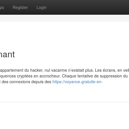
ps
Register
Login
nant
l’appartement du hacker, nul vacarme n’existait plus. Les écrans, en veil
séquences cryptées en accrocheur. Chaque tentative de suppression du
ant des connexions depuis des
https://voyance-gratuite-en-