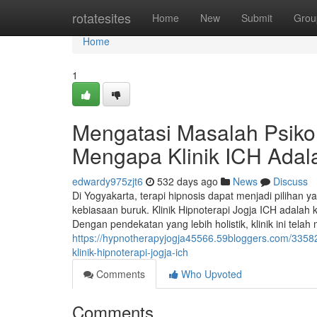
Home
rotatesites
Home
New
Submit
Grou
Home
1
Mengatasi Masalah Psikol
Mengapa Klinik ICH Adala
edwardy975zjt6
532 days ago
News
Discuss
Di Yogyakarta, terapi hipnosis dapat menjadi pilihan 
kebiasaan buruk. Klinik Hipnoterapi Jogja ICH adalah kl
Dengan pendekatan yang lebih holistik, klinik ini t
https://hypnotherapyjogja45566.59bloggers.com/335828
klinik-hipnoterapi-jogja-ich
Comments
Who Upvoted
Comments