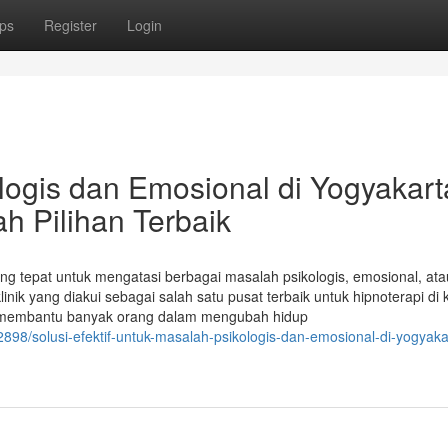
ps
Register
Login
ogis dan Emosional di Yogyakart
h Pilihan Terbaik
yang tepat untuk mengatasi berbagai masalah psikologis, emosional, ata
inik yang diakui sebagai salah satu pusat terbaik untuk hipnoterapi di k
elah membantu banyak orang dalam mengubah hidup
98/solusi-efektif-untuk-masalah-psikologis-dan-emosional-di-yogyaka