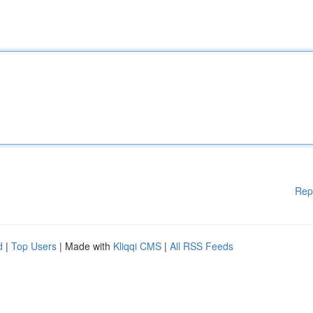
Rep
d
|
Top Users
| Made with
Kliqqi CMS
|
All RSS Feeds