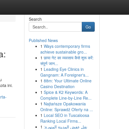
Search
Go
Published News
1
Ways contemporary firms
a:
achieve sustainable gro...
1
छाया नेट का व्यवसाय कैसे शुरू करें:
संपूर्ण जान...
1
Leading Eye Clinics in
Gangnam: A Foreigner's...
u
1
88m: Your Ultimate Online
ota ini.
Casino Destination
1
Spice & K2 Keywords: A
rta-
Complete Line-by-Line Re...
1
Najtańsze Opakowania
Online: Sprawdź Oferty na ...
1
Local SEO in Tuscaloosa
Ranking Local Firms...
1
نقل عفش المدينة المنورة: