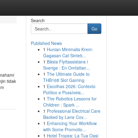
Search
Go
Published News
1
Hunian Minimalis Krem:
Gagasan Cat Sinteti...
1
Bästa Flyttassistans i
Sverige : En Omfattan...
1
The Ultimate Guide to
emahami
THB168 Slot Gaming
in tidak
1
Escolhas 2026: Contexto
um
Político e Possíveis...
1
The Robotics Lessons for
Children : Spark ...
1
Professional Electrical Care
Backed by Lane Cov...
1
Enhancing Your Workflow
with Some Promotio...
1
Hotel Tropea: La Tua Oasi