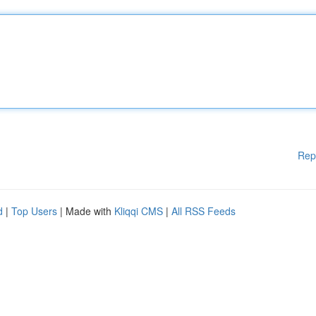
Rep
d
|
Top Users
| Made with
Kliqqi CMS
|
All RSS Feeds