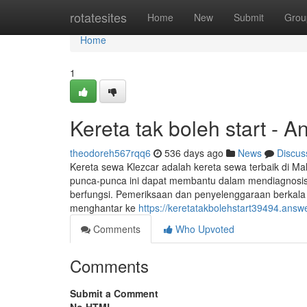
Home
rotatesites
Home
New
Submit
Grou
Home
1
Kereta tak boleh start - 
theodoreh567rqq6
536 days ago
News
Discus
Kereta sewa Klezcar adalah kereta sewa terbaik di 
punca-punca ini dapat membantu dalam mendiagnosis d
berfungsi. Pemeriksaan dan penyelenggaraan berkala 
menghantar ke
https://keretatakbolehstart39494.answ
Comments
Who Upvoted
Comments
Submit a Comment