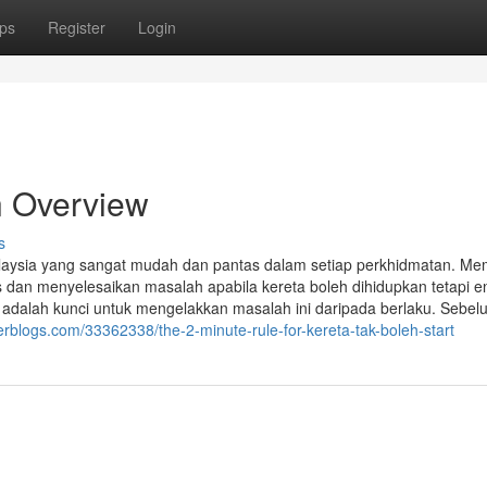
ps
Register
Login
An Overview
s
Malaysia yang sangat mudah dan pantas dalam setiap perkhidmatan. M
an menyelesaikan masalah apabila kereta boleh dihidupkan tetapi enj
adalah kunci untuk mengelakkan masalah ini daripada berlaku. Sebel
erblogs.com/33362338/the-2-minute-rule-for-kereta-tak-boleh-start