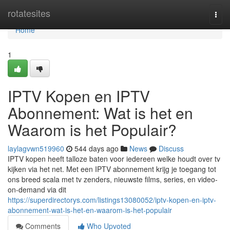
Home
rotatesites
Togg
navi
Home
1
IPTV Kopen en IPTV
Abonnement: Wat is het en
Waarom is het Populair?
laylagvwn519960
544 days ago
News
Discuss
IPTV kopen heeft talloze baten voor iedereen welke houdt over tv
kijken via het net. Met een IPTV abonnement krijg je toegang tot
ons breed scala met tv zenders, nieuwste films, series, en video-
on-demand via dit
https://superdirectorys.com/listings13080052/iptv-kopen-en-iptv-
abonnement-wat-is-het-en-waarom-is-het-populair
Comments
Who Upvoted