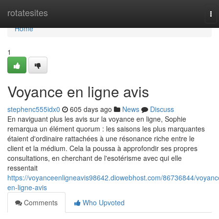
Home
rotatesites
To
na
Home
1
Voyance en ligne avis
stephenc555idx0
605 days ago
News
Discuss
En naviguant plus les avis sur la voyance en ligne, Sophie
remarqua un élément quorum : les saisons les plus marquantes
étaient d'ordinaire rattachées à une résonance riche entre le
client et la médium. Cela la poussa à approfondir ses propres
consultations, en cherchant de l'esotérisme avec qui elle
ressentait
https://voyanceenligneavis98642.diowebhost.com/86736844/voyanc
en-ligne-avis
Comments
Who Upvoted