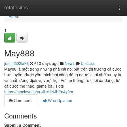
Home
rotatesites
Togg
navi
Home
1
May888
justin2i02lak8
610 days ago
News
Discuss
May88 là một trong những nhà cái nổi bật trên thị trường cá cược
trực tuyến, được yêu thích bởi cộng đồng người chơi nhờ sự uy tín
và chất lượng dịch vụ vượt trội. Với hệ thống trò chơi đa dạng, từ
cá cược thể thao, game bài, slots
https://fanclove.jp/profile/1NJbEn4y2m
Comments
Who Upvoted
Comments
Submit a Comment