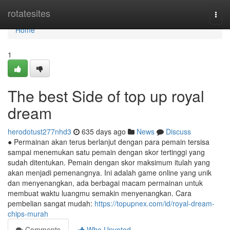
Home
rotatesites
Togg
navi
Home
1
The best Side of top up royal
dream
herodotust277nhd3
635 days ago
News
Discuss
● Permainan akan terus berlanjut dengan para pemain tersisa
sampai menemukan satu pemain dengan skor tertinggi yang
sudah ditentukan. Pemain dengan skor maksimum itulah yang
akan menjadi pemenangnya. Ini adalah game online yang unik
dan menyenangkan, ada berbagai macam permainan untuk
membuat waktu luangmu semakin menyenangkan. Cara
pembelian sangat mudah:
https://topupnex.com/id/royal-dream-
chips-murah
Comments
Who Upvoted