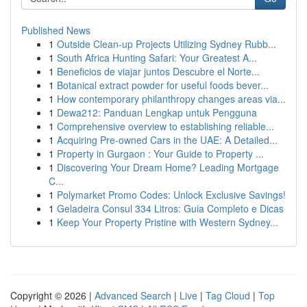
Published News
1
Outside Clean-up Projects Utilizing Sydney Rubb...
1
South Africa Hunting Safari: Your Greatest A...
1
Beneficios de viajar juntos Descubre el Norte...
1
Botanical extract powder for useful foods bever...
1
How contemporary philanthropy changes areas via...
1
Dewa212: Panduan Lengkap untuk Pengguna
1
Comprehensive overview to establishing reliable...
1
Acquiring Pre-owned Cars in the UAE: A Detailed...
1
Property in Gurgaon : Your Guide to Property ...
1
Discovering Your Dream Home? Leading Mortgage
C...
1
Polymarket Promo Codes: Unlock Exclusive Savings!
1
Geladeira Consul 334 Litros: Guia Completo e Dicas
1
Keep Your Property Pristine with Western Sydney...
Copyright © 2026 |
Advanced Search
|
Live
|
Tag Cloud
|
Top