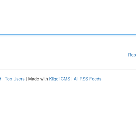
Rep
d
|
Top Users
| Made with
Kliqqi CMS
|
All RSS Feeds