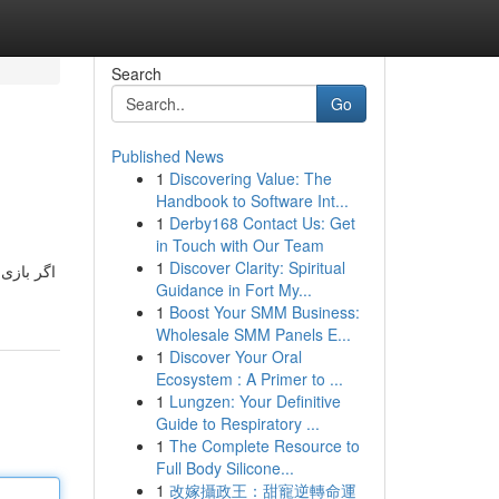
Search
Go
Published News
1
Discovering Value: The
Handbook to Software Int...
1
Derby168 Contact Us: Get
in Touch with Our Team
1
Discover Clarity: Spiritual
اگر بازی
Guidance in Fort My...
1
Boost Your SMM Business:
Wholesale SMM Panels E...
1
Discover Your Oral
Ecosystem : A Primer to ...
1
Lungzen: Your Definitive
Guide to Respiratory ...
1
The Complete Resource to
Full Body Silicone...
1
改嫁攝政王：甜寵逆轉命運