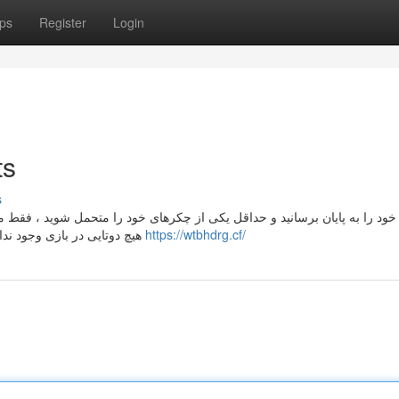
ps
Register
Login
crets
s
 خود را به پایان برسانید و حداقل یکی از چکرهای خود را متحمل شوید ، فقط م
هیچ دوتایی در بازی وجود نداشته باشد ، یک امتیاز را از دست خواهید داد. کم اعتبار از این
https://wtbhdrg.cf/